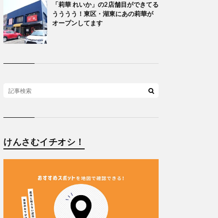
「莉華 れいか」の2店舗目ができてる
うううう！東区・湖東にあの莉華が
オープンしてます
けんさむイチオシ！