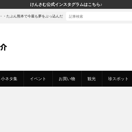
けんさむ公式インスタグラムはこちら♪
最も夢をぶっ込んだ「建売」の家に行ってきた
小ネタ集
イベント
お買い物
観光
珍スポット