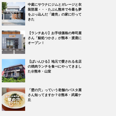
中庭にサウナにジムとガレージと衣
装部屋・・・たぶん熊本で今最も夢
をぶっ込んだ「建売」の家に行って
きた
【ランチあり】お手頃価格の寿司屋
さん「鮨処つかさ」が熊本・渡鹿に
オープン！
【ぱいんひる】地元で愛される名店
の焼肉ランチを食べにやってきまし
た@熊本・山室
「壁の穴」っていう老舗のパスタ屋
さん知ってますか？@熊本・武蔵ケ
丘