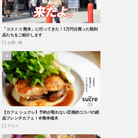
「コストコ 熊本」に行ってきた！1万円分買った戦利
品たちをご紹介します
お買い物
【カフェ シュクレ】予約が取れない圧倒的コスパの絶
品フレンチカフェ！＠熊本植木
グルメ