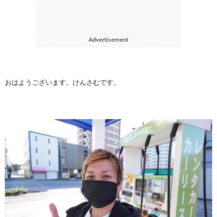
に
合
Advertisement
つ
わ
い
せ
おはようございます。けんさむです。
て