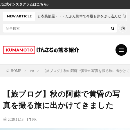
こちら♪
ジと衣装部屋・・・たぶん熊本で今最も夢をぶっ込んだ「建売」の家に行ってきた
NEW ARTICLE
PR
【旅ブログ】秋の阿蘇で黄昏の写真を撮る旅に出かけて
HOME
グ
【旅ブログ】秋の阿蘇で黄昏の写
ル
熊
真を撮る旅に出かけてきました
メ
本
ス
2020.11.13
PR
の
イ
小