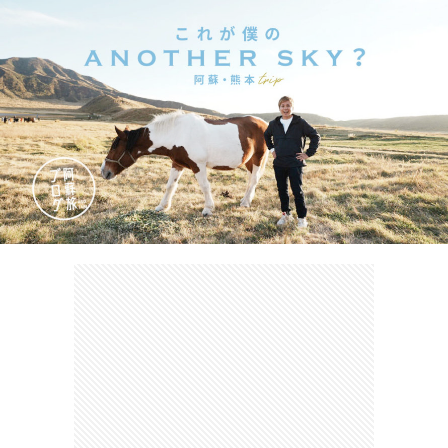
カ
ー
ネ
イ
フ
ツ
タ
ベ
お
ェ
集
ン
買
観
ト
い
光
珍
物
ス
け
ポ
ん
お
ッ
さ
問
ト
む
い