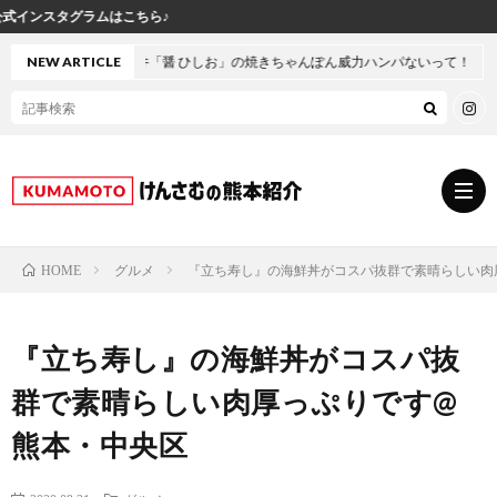
けんさ
「醤 ひしお」の焼きちゃんぽん威力ハンパないって！
NEW ARTICLE
グルメ
『立ち寿し』の海鮮丼がコスパ抜群で素晴らしい肉
HOME
グ
『立ち寿し』の海鮮丼がコスパ抜
ル
熊
群で素晴らしい肉厚っぷりです@
メ
本
ス
熊本・中央区
の
イ
小