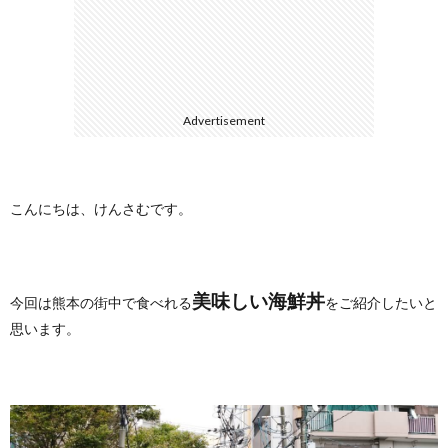
に
合
つ
わ
Advertisement
い
せ
て
こんにちは、けんさむです。
美味しい海鮮丼
今回は熊本の街中で食べれる
をご紹介したいと
思います。