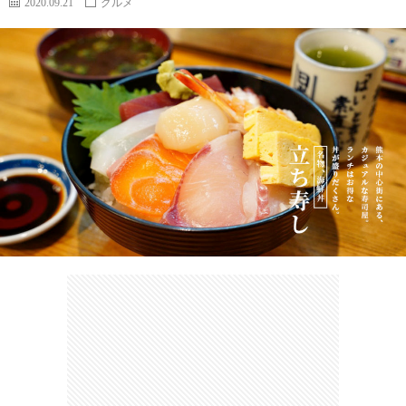
2020.09.21
グルメ
カ
ー
ネ
イ
フ
ツ
タ
ベ
お
ェ
集
ン
買
観
ト
い
光
珍
物
ス
け
ポ
ん
お
ッ
さ
問
ト
む
い