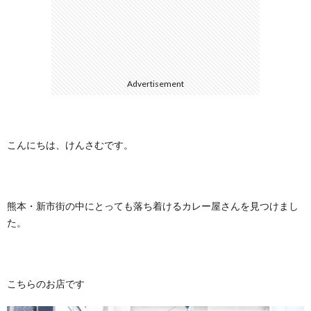
に
合
つ
わ
Advertisement
い
せ
て
こんにちは、けんさむです。
熊本・新市街の中にとっても落ち着けるカレー屋さんを見つけまし
た。
こちらのお店です