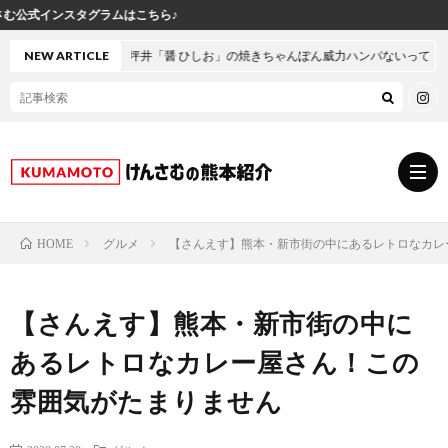
ら♪
本・坪井「醤 ひしお」の焼きちゃんぽん威力ハンパないって！
NEW ARTICLE
グルメ
【さんえす】熊本・新市街の中にあるレトロなカレ
HOME
グ
【さんえす】熊本・新市街の中に
ル
熊
あるレトロなカレー屋さん！この
メ
本
ス
雰囲気がたまりません
の
イ
小