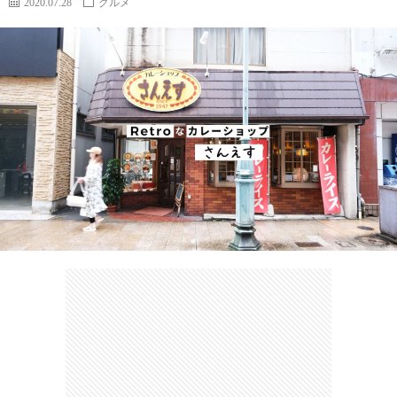
2020.07.28
グルメ
カ
ー
ネ
イ
フ
ツ
タ
ベ
お
ェ
集
ン
買
観
ト
い
光
珍
物
ス
け
ポ
ん
お
ッ
さ
問
ト
む
い