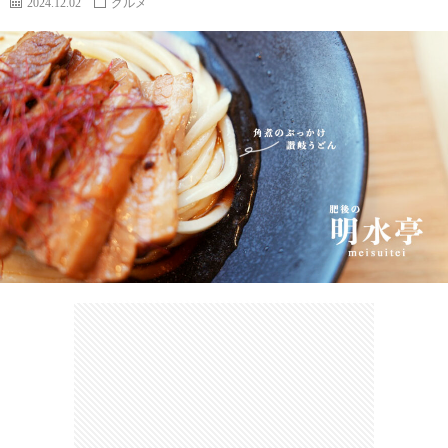
2024.12.02
グルメ
カ
ー
ネ
イ
フ
ツ
タ
ベ
お
ェ
集
ン
買
観
ト
い
光
珍
物
ス
け
ポ
ん
お
ッ
さ
問
ト
む
い