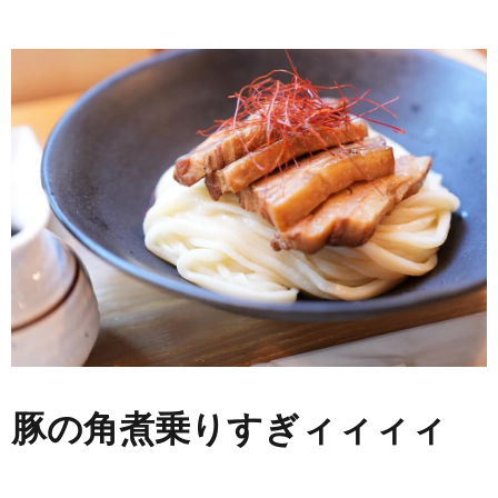
豚の角煮乗りすぎィィィィ