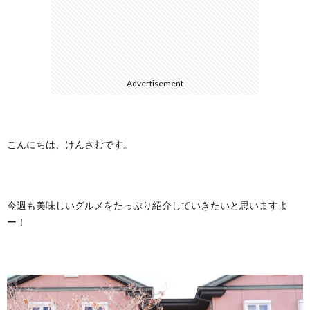
に
合
つ
わ
Advertisement
い
せ
て
こんにちは、けんさむです。
今週も美味しいグルメをたっぷり紹介していきたいと思いますよ
ー！