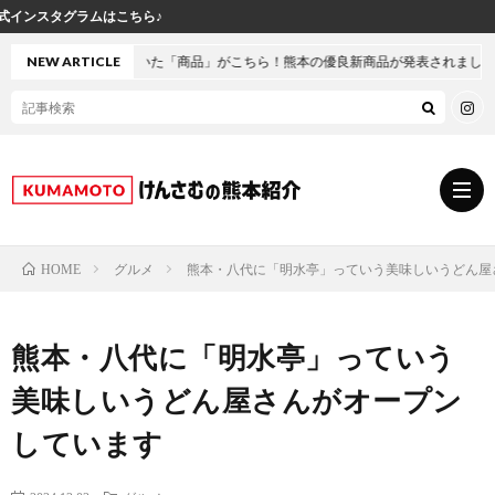
けん
た「商品」がこちら！熊本の優良新商品が発表されました
NEW ARTICLE
グルメ
熊本・八代に「明水亭」っていう美味しいうどん屋
HOME
グ
熊本・八代に「明水亭」っていう
ル
熊
美味しいうどん屋さんがオープン
メ
本
ス
しています
の
イ
小