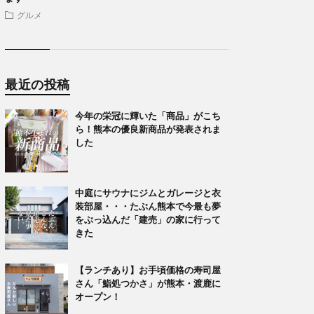
グルメ
最近の投稿
今年の栄冠に輝いた「商品」がこち
ら！熊本の優良新商品が発表されま
した
中庭にサウナにジムとガレージと衣
装部屋・・・たぶん熊本で今最も夢
をぶっ込んだ「建売」の家に行って
きた
【ランチあり】お手頃価格の寿司屋
さん「鮨処つかさ」が熊本・渡鹿に
オープン！