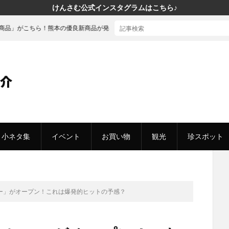
けんさむ公式インスタグラムはこちら♪
！熊本の優良新商品が発表されました
小ネタ集
イベント
お買い物
観光
珍スポット
ー」がオープン！これは爆発的ヒットの予感？