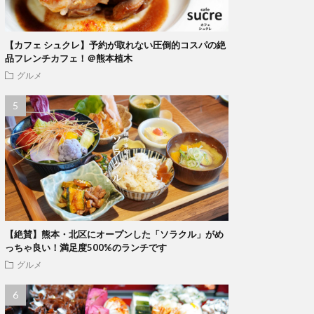
【カフェ シュクレ】予約が取れない圧倒的コスパの絶
品フレンチカフェ！＠熊本植木
グルメ
【絶賛】熊本・北区にオープンした「ソラクル」がめ
っちゃ良い！満足度500%のランチです
グルメ