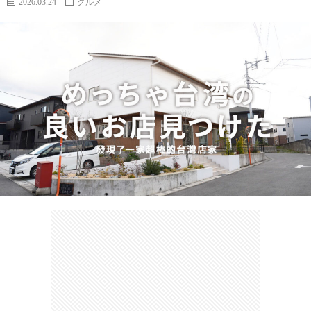
2026.03.24
グルメ
カ
ー
ネ
イ
フ
ツ
タ
ベ
お
ェ
集
ン
買
観
ト
い
光
珍
物
ス
け
ポ
ん
お
ッ
さ
問
ト
む
い