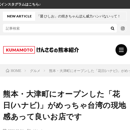
けんさむ
醤 ひしお」の焼きちゃんぽん威力ハンパないって！
NEW ARTICLE
グルメ
熊本・大津町にオープンした「花日(ハナビ)」がめ
HOME
グ
熊本・大津町にオープンした「花
ル
熊
日(ハナビ)」がめっちゃ台湾の現地
メ
本
ス
感あって良いお店です
の
イ
小