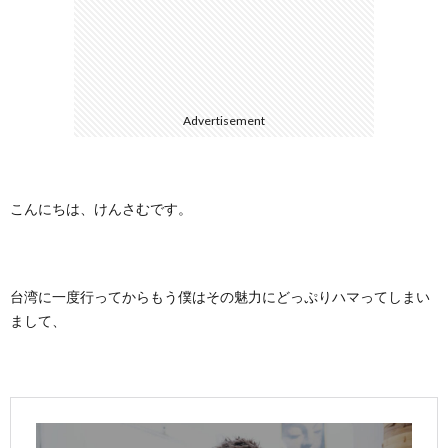
に
合
つ
わ
Advertisement
い
せ
て
こんにちは、けんさむです。
台湾に一度行ってからもう僕はその魅力にどっぷりハマってしまい
まして、