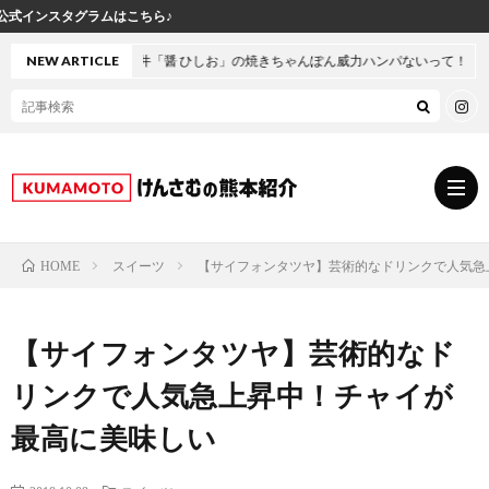
坪井「醤 ひしお」の焼きちゃんぽん威力ハンパないって！
NEW ARTICLE
スイーツ
【サイフォンタツヤ】芸術的なドリンクで人気急
HOME
グ
【サイフォンタツヤ】芸術的なド
ル
熊
リンクで人気急上昇中！チャイが
メ
本
ス
最高に美味しい
の
イ
小