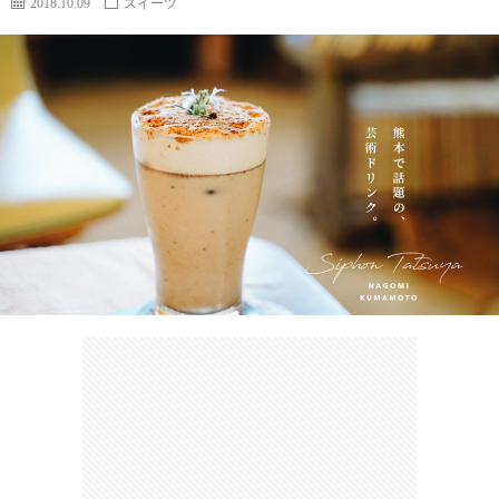
2018.10.09
スイーツ
カ
ー
ネ
イ
フ
ツ
タ
ベ
お
ェ
集
ン
買
観
ト
い
光
珍
物
ス
け
ポ
ん
お
ッ
さ
問
ト
む
い