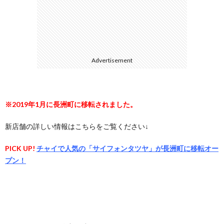
に
合
つ
わ
Advertisement
い
せ
て
※2019年1月に長洲町に移転されました。
新店舗の詳しい情報はこちらをご覧ください↓
PICK UP!
チャイで人気の「サイフォンタツヤ」が長洲町に移転オー
プン！