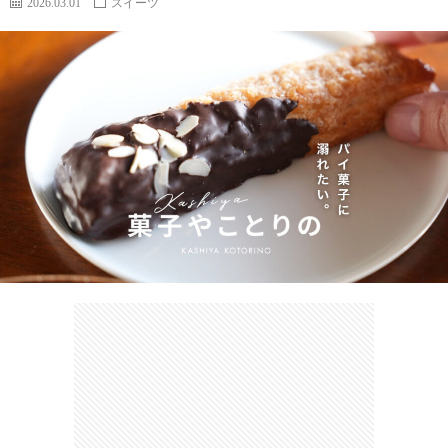
2026.03.01
スイーツ
カ
ー
ネ
イ
フ
ツ
タ
ベ
お
ェ
集
ン
買
観
ト
い
光
珍
物
ス
け
ポ
ん
お
ッ
さ
問
ト
む
い