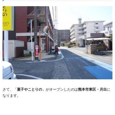
さて、「
菓子やことりの
」がオープンしたのは
熊本市東区・月出
に
なります。