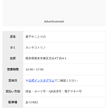
Advertisement
店名
菓子やことりの
ヨミ
カシヤコトリノ
住所
熊本県熊本市東区月出4丁目4-1
営業時間
12:00～17:00
定休日
※
公式インスタグラム
でご確認ください
支払い方法
現金・カード可・QR決済可・電子マネー可
駐車場
あり(4台)