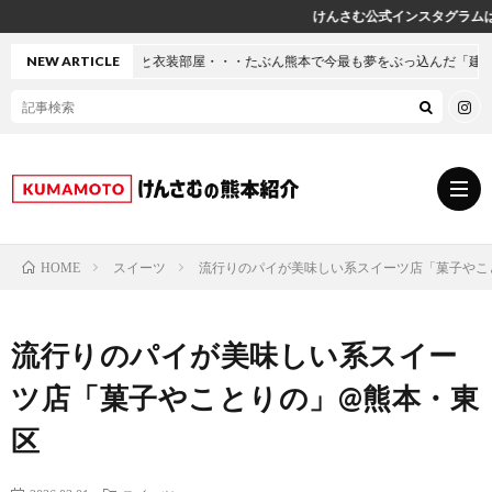
けんさむ公式インスタグラムはこちら♪
衣装部屋・・・たぶん熊本で今最も夢をぶっ込んだ「建売」の家に行ってきた
NEW ARTICLE
スイーツ
流行りのパイが美味しい系スイーツ店「菓子やこ
HOME
グ
流行りのパイが美味しい系スイー
ル
熊
ツ店「菓子やことりの」@熊本・東
メ
本
ス
区
の
イ
小