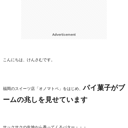
に
合
つ
わ
Advertisement
い
せ
て
こんにちは、けんさむです。
パイ菓子がブ
福岡のスイーツ店「オノマトペ」をはじめ、
ームの兆しを見せています
サックサクの生地から香ってくるバター・・・