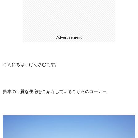
に
合
つ
わ
Advertisement
い
せ
て
こんにちは、けんさむです。
熊本の
上質な住宅
をご紹介しているこちらのコーナー、