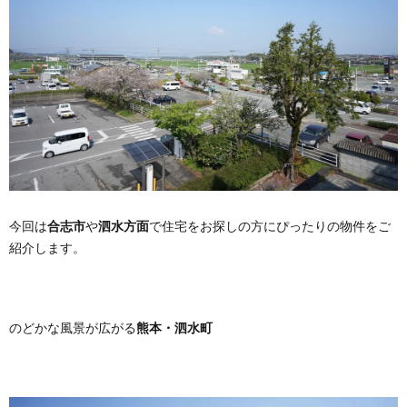
今回は
合志市
や
泗水方面
で住宅をお探しの方にぴったりの物件をご
紹介します。
のどかな風景が広がる
熊本・泗水町