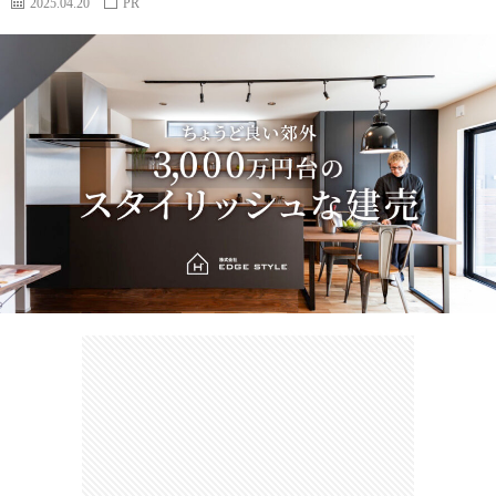
2025.04.20
PR
カ
ー
ネ
イ
フ
ツ
タ
ベ
お
ェ
集
ン
買
観
ト
い
光
珍
物
ス
け
ポ
ん
お
ッ
さ
問
ト
む
い