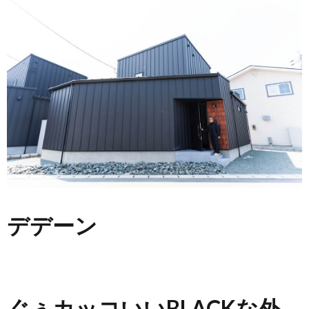
デデーン
ぐぅカッコいいBLACKな外