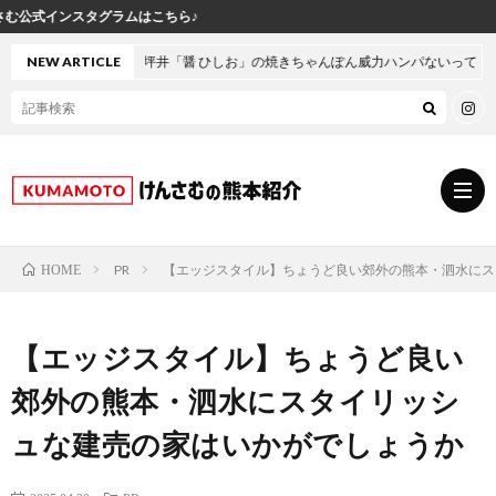
ら♪
本・坪井「醤 ひしお」の焼きちゃんぽん威力ハンパないって！
NEW ARTICLE
PR
【エッジスタイル】ちょうど良い郊外の熊本・泗水にス
HOME
グ
【エッジスタイル】ちょうど良い
ル
熊
郊外の熊本・泗水にスタイリッシ
メ
本
ス
ュな建売の家はいかがでしょうか
の
イ
小