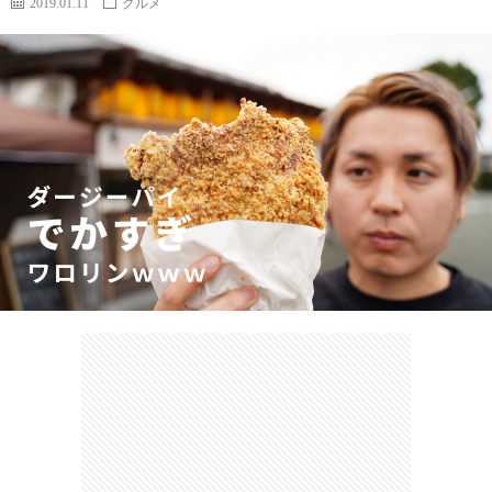
2019.01.11
グルメ
カ
ー
ネ
イ
フ
ツ
タ
ベ
お
ェ
集
ン
買
観
ト
い
光
珍
物
ス
け
ポ
ん
お
ッ
さ
問
ト
む
い