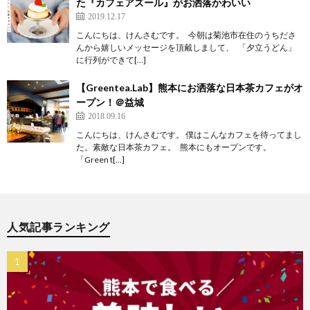
た『カフェアズール』がお洒落かわいい
2019.12.17
こんにちは、けんさむです。 今朝は菊池市在住のうちださ
んから嬉しいメッセージを頂戴しまして、 「夕立うどん」
に行列ができて[…]
【Greentea.Lab】熊本にお洒落な日本茶カフェがオ
ープン！＠益城
2018.09.16
こんにちは、けんさむです。 僕はこんなカフェを待ってまし
た。素敵な日本茶カフェ。 熊本にもオープンです。
「Green t[…]
人気記事ランキング