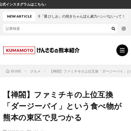
ら♪
本・坪井「醤 ひしお」の焼きちゃんぽん威力ハンパないって！
NEW ARTICLE
グルメ
【禅閤】ファミチキの上位互換「ダージーパイ」と
HOME
グ
【禅閤】ファミチキの上位互換
ル
熊
「ダージーパイ」という食べ物が
メ
本
ス
熊本の東区で見つかる
の
イ
小