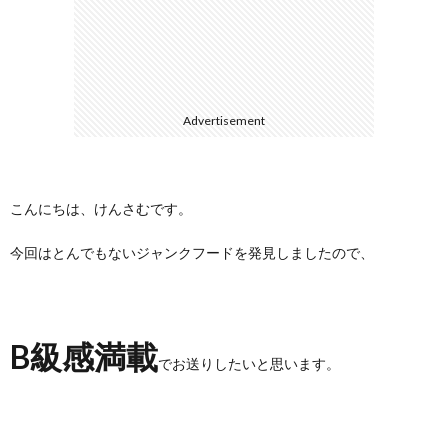
に
合
つ
わ
Advertisement
い
せ
て
こんにちは、けんさむです。
今回はとんでもないジャンクフードを発見しましたので、
B級感満載
でお送りしたいと思います。