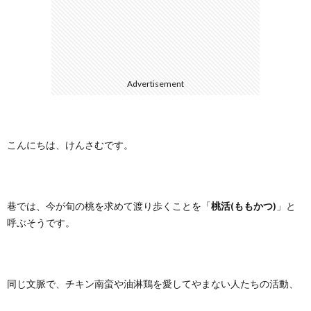
に
合
つ
わ
Advertisement
い
せ
て
こんにちは、けんさむです。
巷では、今が旬の桃を求めて渡り歩くことを「
桃活(ももかつ)
」と
呼ぶそうです。
同じ文脈で、チキン南蛮や油淋鶏を愛してやまない人たちの活動、