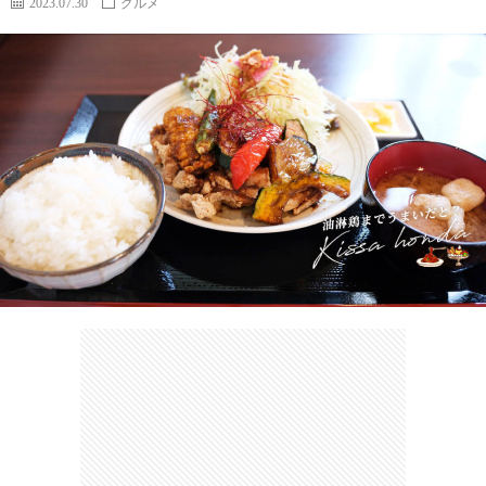
2023.07.30
グルメ
カ
ー
ネ
イ
フ
ツ
タ
ベ
お
ェ
集
ン
買
観
ト
い
光
珍
物
ス
け
ポ
ん
お
ッ
さ
問
ト
む
い