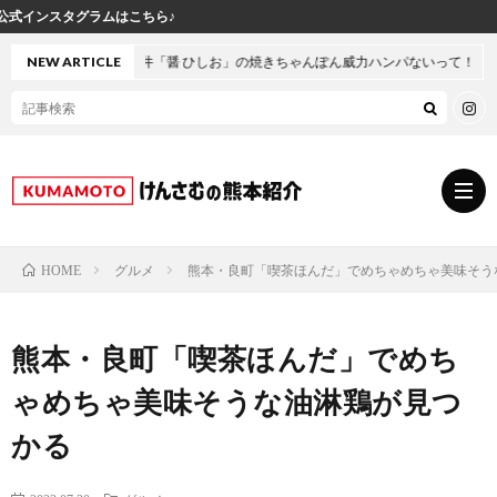
けん
井「醤 ひしお」の焼きちゃんぽん威力ハンパないって！
NEW ARTICLE
グルメ
熊本・良町「喫茶ほんだ」でめちゃめちゃ美味そう
HOME
グ
熊本・良町「喫茶ほんだ」でめち
ル
熊
ゃめちゃ美味そうな油淋鶏が見つ
メ
本
ス
かる
の
イ
小