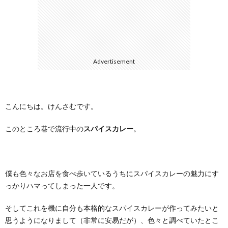
に
合
つ
わ
Advertisement
い
せ
て
こんにちは。けんさむです。
このところ巷で流行中の
スパイスカレー
。
僕も色々なお店を食べ歩いているうちにスパイスカレーの魅力にす
っかりハマってしまった一人です。
そしてこれを機に自分も本格的なスパイスカレーが作ってみたいと
思うようになりまして（非常に安易だが）、色々と調べていたとこ