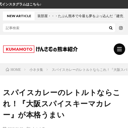
けんさ
・・・たぶん熊本で今最も夢をぶっ込んだ「建売」の家に行ってきた
NEW ARTICLE
小ネタ集
スパイスカレーのレトルトならこれ！『大阪スパ
HOME
グ
スパイスカレーのレトルトならこ
ル
熊
れ！『大阪スパイスキーマカレ
メ
本
ス
ー』が本格うまい
の
イ
小