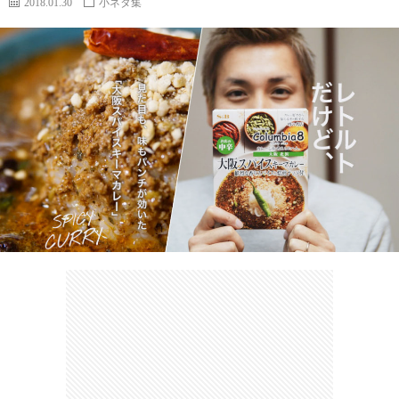
2018.01.30
小ネタ集
カ
ー
ネ
イ
フ
ツ
タ
ベ
お
ェ
集
ン
買
観
ト
い
光
珍
物
ス
け
ポ
ん
お
ッ
さ
問
ト
む
い