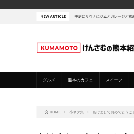
NEW ARTICLE
中庭にサウナにジムとガレージと衣装部屋・・・た
グルメ
熊本のカフェ
スイーツ
小ネタ集
あけましておめでとうご
HOME