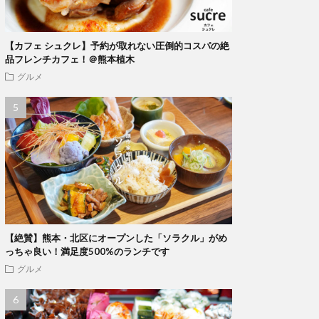
【カフェ シュクレ】予約が取れない圧倒的コスパの絶
品フレンチカフェ！＠熊本植木
グルメ
【絶賛】熊本・北区にオープンした「ソラクル」がめ
っちゃ良い！満足度500%のランチです
グルメ