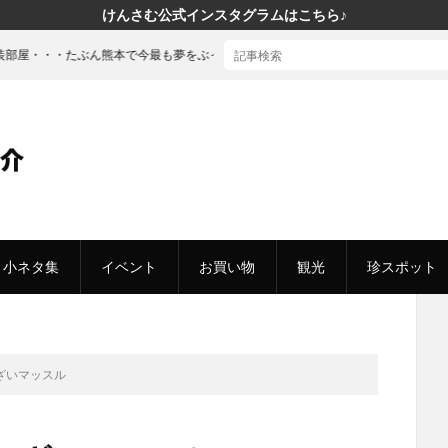
けんさむ公式インスタグラムはこちら♪
ぶん熊本で今最も夢をぶっ込んだ「建売」の家に行ってきた
小ネタ集
イベント
お買い物
観光
珍スポット
ざいマッスル