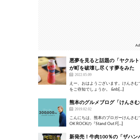
Ad
悪夢を見ると話題の「ヤクルト
が町を破壊し尽くす夢をみた
2022.05.09
えー、おはようございます。けんさむ
をご存知でしょうか。 &nb[…]
熊本のグルメブログ「けんさむ
2019.02.02
こんにちは、熊本のブロガーけんさむで
OK ROCKの『Stand Out F[…]
新発売！牛肉100％の「ザハ