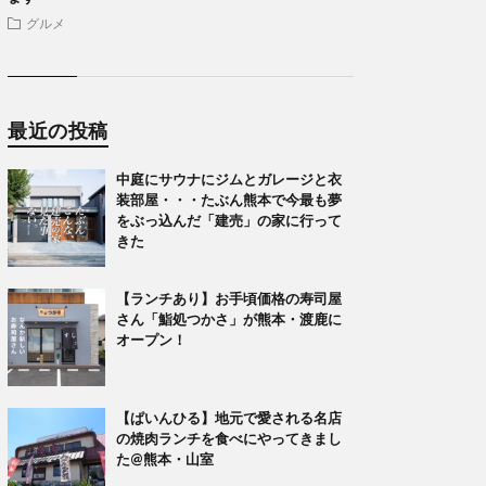
グルメ
最近の投稿
中庭にサウナにジムとガレージと衣
装部屋・・・たぶん熊本で今最も夢
をぶっ込んだ「建売」の家に行って
きた
【ランチあり】お手頃価格の寿司屋
さん「鮨処つかさ」が熊本・渡鹿に
オープン！
【ぱいんひる】地元で愛される名店
の焼肉ランチを食べにやってきまし
た@熊本・山室