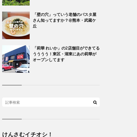
「壁の穴」っていう老舗のパスタ屋
さん知ってますか？@熊本・武蔵ケ
丘
「莉華 れいか」の2店舗目ができてる
うううう！東区・湖東にあの莉華が
オープンしてます
けんさむイチオシ！