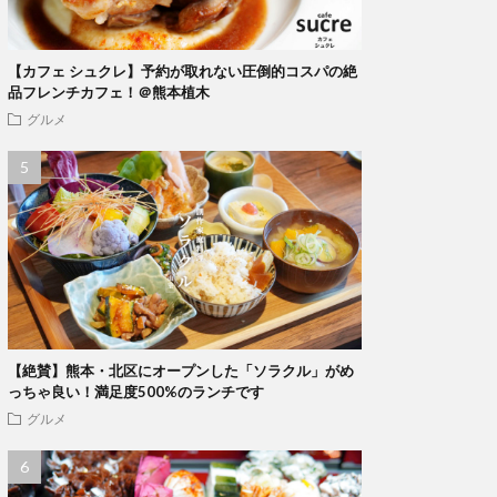
【カフェ シュクレ】予約が取れない圧倒的コスパの絶
品フレンチカフェ！＠熊本植木
グルメ
【絶賛】熊本・北区にオープンした「ソラクル」がめ
っちゃ良い！満足度500%のランチです
グルメ