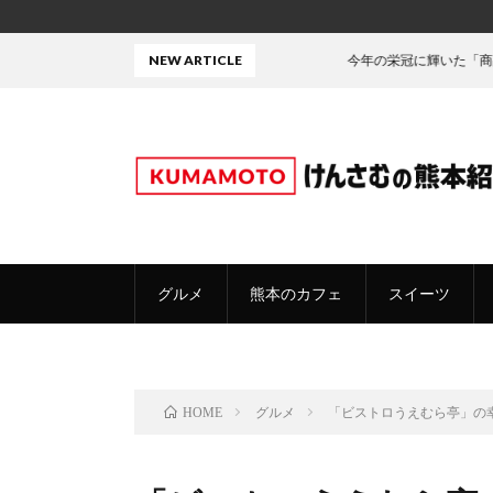
NEW ARTICLE
今年の栄冠に輝いた「商品」がこちら！
グルメ
熊本のカフェ
スイーツ
グルメ
「ビストロうえむら亭」の
HOME