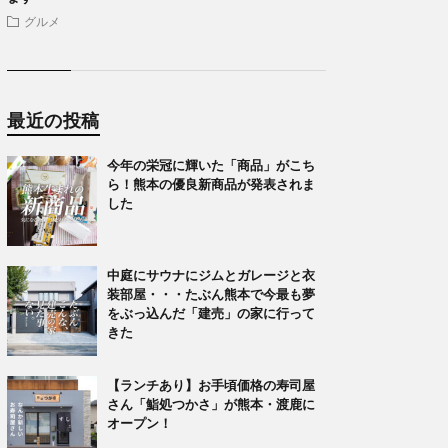
グルメ
最近の投稿
今年の栄冠に輝いた「商品」がこち
ら！熊本の優良新商品が発表されま
した
中庭にサウナにジムとガレージと衣
装部屋・・・たぶん熊本で今最も夢
をぶっ込んだ「建売」の家に行って
きた
【ランチあり】お手頃価格の寿司屋
さん「鮨処つかさ」が熊本・渡鹿に
オープン！