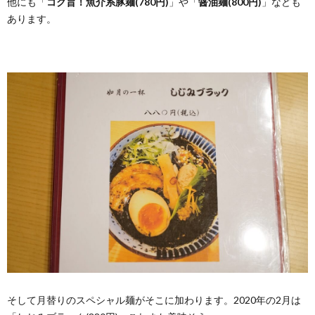
他にも「
コク旨！魚介系豚麺(780円)
」や「
醤油麺(800円)
」なども
あります。
そして月替りのスペシャル麺がそこに加わります。2020年の2月は