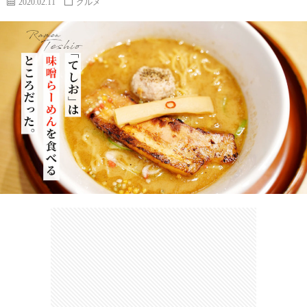
2020.02.11
グルメ
カ
ー
ネ
イ
フ
ツ
タ
ベ
お
ェ
集
ン
買
観
ト
い
光
珍
物
ス
け
ポ
ん
お
ッ
さ
問
ト
む
い