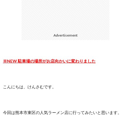
に
合
つ
わ
Advertisement
い
せ
て
※NEW 駐車場の場所がお店向かいに変わりました
こんにちは、けんさむです。
今回は熊本市東区の人気ラーメン店に行ってみたいと思います。