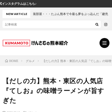
けんさ
・・・たぶん熊本で今最も夢をぶっ込んだ「建売」の家に行ってきた
NEW ARTICLE
グルメ
【だしの力】熊本・東区の人気店『てしお』の味噌
HOME
グ
【だしの力】熊本・東区の人気店
ル
熊
『てしお』の味噌ラーメンが旨す
メ
本
ス
ぎた
の
イ
小