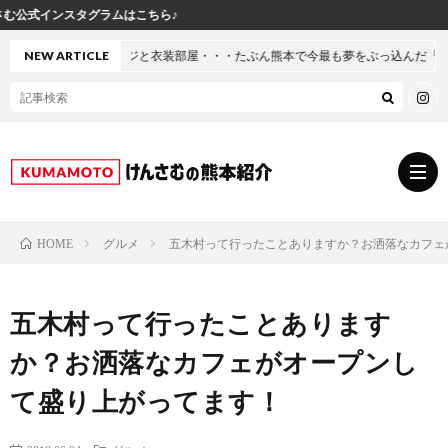
ら♪
衣装部屋・・・たぶん熊本で今最も夢をぶっ込んだ「建売」の家に行ってきた
NEW ARTICLE
グルメ
五木村って行ったことありますか？お洒落なカフェ
HOME
グ
五木村って行ったことあります
ル
熊
か？お洒落なカフェがオープンし
メ
本
ス
て盛り上がってます！
の
イ
小