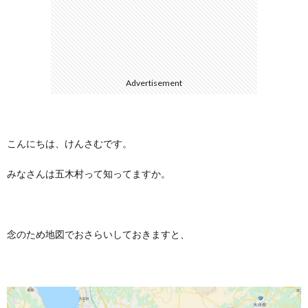
に
合
つ
わ
Advertisement
い
せ
て
こんにちは、けんさむです。
みなさんは五木村って知ってますか。
念のため地図でおさらいしておきますと、