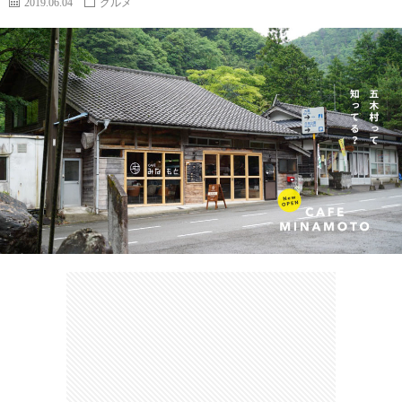
2019.06.04
グルメ
カ
ー
ネ
イ
フ
ツ
タ
ベ
お
ェ
集
ン
買
観
ト
い
光
珍
物
ス
け
ポ
ん
お
ッ
さ
問
ト
む
い