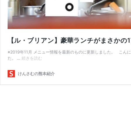
【ル・ブリアン】豪華ランチがまさかの1
※2019年11月 メニュー情報を最新のものに更新しました。 こ
【ル・
た。 …
続きを読む
ブ
リ
けんさむの熊本紹介
ア
ン】
豪
華
ラ
ン
チ
が
ま