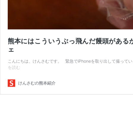
熊本にはこういうぶっ飛んだ饅頭がある
ェ
こんにちは、けんさむです。 緊急でiPhoneを取り出して撮っ
熊
を読む
本
に
けんさむの熊本紹介
は
こ
う
い
う
ぶ
っ
飛