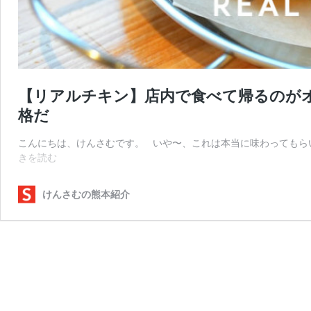
【リアルチキン】店内で食べて帰るのが
格だ
こんにちは、けんさむです。 いや〜、これは本当に味わってもらい
【リ
きを読む
ア
ル
けんさむの熊本紹介
チ
キ
ン】
店
内
で
食
べ