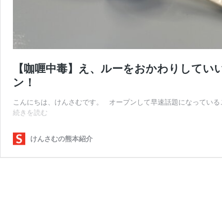
【咖喱中毒】え、ルーをおかわりしてい
ン！
こんにちは、けんさむです。 オープンして早速話題になっているこ
【咖
続きを読む
喱
中
けんさむの熊本紹介
毒】
え、
ル
ー
を
お
か
わ