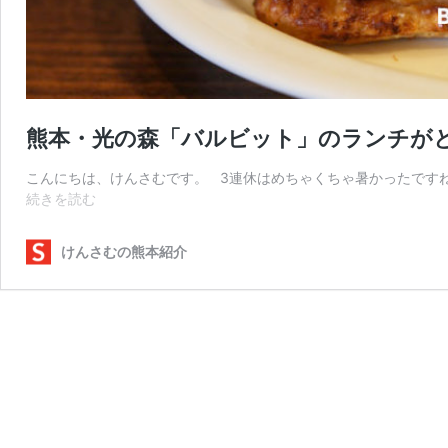
熊本・光の森「バルビット」のランチがと
こんにちは、けんさむです。 3連休はめちゃくちゃ暑かったですね
熊
続きを読む
本・
光
けんさむの熊本紹介
の
森
「バ
ル
ビ
ッ
ト」
の
ラ