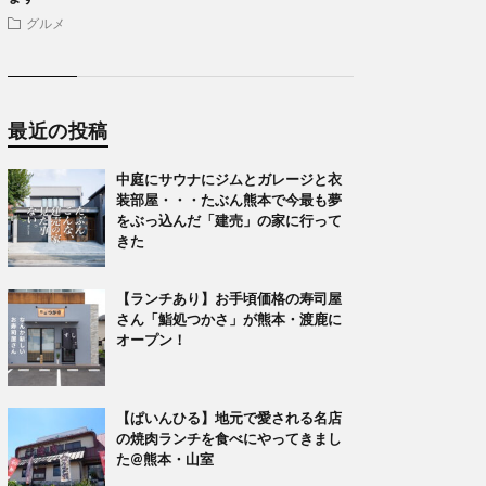
グルメ
最近の投稿
中庭にサウナにジムとガレージと衣
装部屋・・・たぶん熊本で今最も夢
をぶっ込んだ「建売」の家に行って
きた
【ランチあり】お手頃価格の寿司屋
さん「鮨処つかさ」が熊本・渡鹿に
オープン！
【ぱいんひる】地元で愛される名店
の焼肉ランチを食べにやってきまし
た@熊本・山室