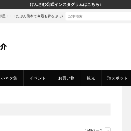
けんさむ公式インスタグラムはこちら♪
今最も夢をぶっ込んだ「建売」の家に行ってきた
小ネタ集
イベント
お買い物
観光
珍スポット
1/49ページ
>