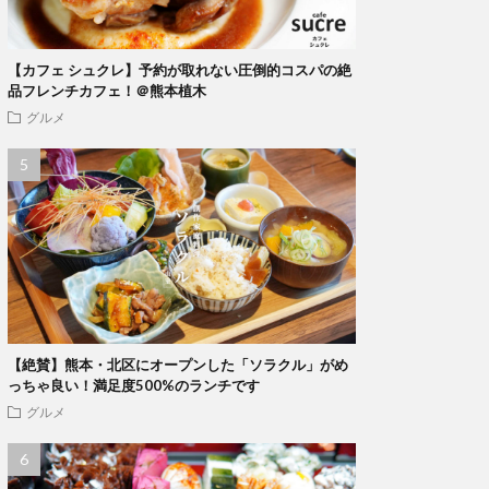
【カフェ シュクレ】予約が取れない圧倒的コスパの絶
品フレンチカフェ！＠熊本植木
グルメ
【絶賛】熊本・北区にオープンした「ソラクル」がめ
っちゃ良い！満足度500%のランチです
グルメ