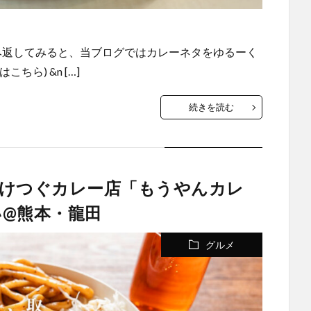
み返してみると、当ブログではカレーネタをゆるーく
ら) &n […]
続きを読む
だけつぐカレー店「もうやんカレ
@熊本・龍田
グルメ