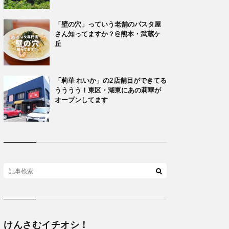
「壁の穴」っていう老舗のパスタ屋
さん知ってますか？@熊本・武蔵ケ
丘
「莉華 れいか」の2店舗目ができてる
うううう！東区・湖東にあの莉華が
オープンしてます
けんさむイチオシ！